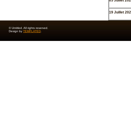
05 Juillet 20
19 Juillet 20
© Untitled. All rights reserved.
Design by
TEMPLATED
.