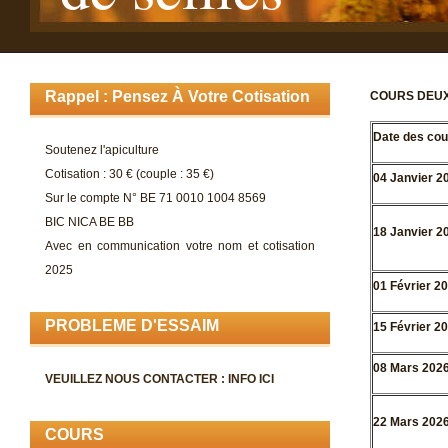
Rappel : Pensez À Votre Cotisation
COURS DEUX
Date des cou
Soutenez l'apiculture
Cotisation : 30 € (couple : 35 €)
04 Janvier 2
Sur le compte N° BE 71 0010 1004 8569
BIC NICA BE BB
18 Janvier 2
Avec en communication votre nom et cotisation
2025
01 Février 2
PROBLEME D'ESSAIM
15 Février 2
08 Mars 202
VEUILLEZ NOUS CONTACTER :
INFO ICI
22 Mars 202
COURS